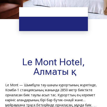
Le Mont Hotel,
Алматы қ.
Le Mont — Шымбұлақ тау-шаңғы курортының жүрегінде,
Комби-1 станциясының жанында 2850 метр биіктікте
орналасқан биік таулы асыл тас. Курорттың ең керемет
көрініс алаңдарының бірі бар бутик-қонақүй және
мейрамхана траса беткейінде орналасқан, мұнда биік