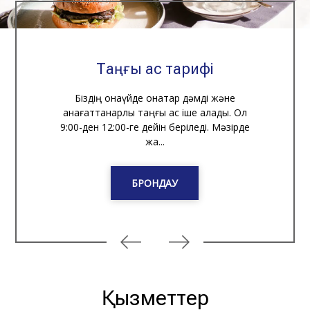
Таңғы ас тарифі
Біздің қонақүйде қонақтар дәмді және
қанағаттанарлық таңғы ас іше алады. Ол
9:00-ден 12:00-ге дейін беріледі. Мәзірде
жа...
БРОНДАУ
Қызметтер