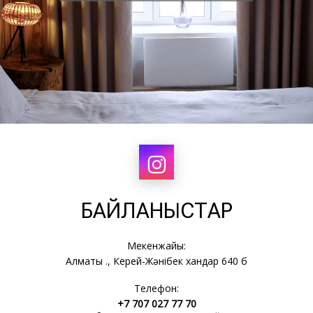
БАЙЛАНЫСТАР
Мекенжайы:
Алматы қ., Керей-Жәнібек хандар 640 б
Телефон:
+7 707 027 77 70