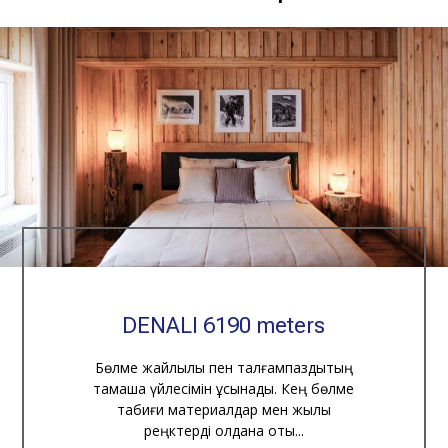
DENALI 6190 meters
Бөлме жайлылық пен талғампаздықтың
тамаша үйлесімін ұсынады. Кең бөлме
табиғи материалдар мен жылы
реңктерді қолдана оты...