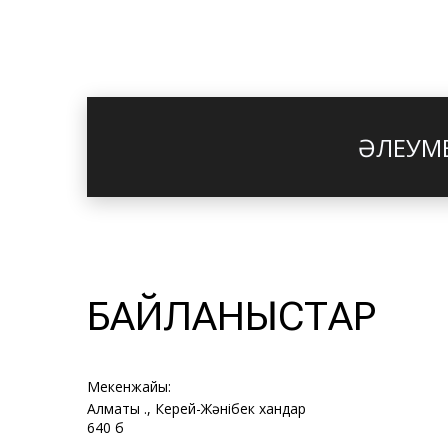
ӘЛЕУМЕ
БАЙЛАНЫСТАР
Мекенжайы:
Алматы қ., Керей-Жәнібек хандар
640 б