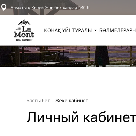
Алматы қ., Керей-Жәнібек хандар 640 б
ҚОНАҚ ҮЙІ ТУРАЛЫ
БӨЛМЕЛЕР
АР
Басты бет
–
Жеке кабинет
Личный кабинет 