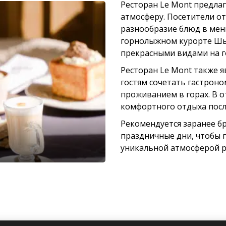
Ресторан Le Mont предла
атмосферу. Посетители о
разнообразие блюд в мен
горнолыжном курорте Шым
прекрасными видами на г
Ресторан Le Mont также я
гостям сочетать гастрон
проживанием в горах. В о
комфортного отдыха после
Рекомендуется заранее б
праздничные дни, чтобы г
уникальной атмосферой р