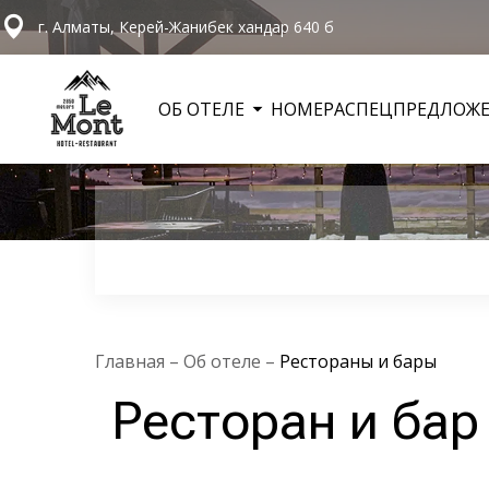
г. Алматы, Керей-Жанибек хандар 640 б
ОБ ОТЕЛЕ
НОМЕРА
СПЕЦПРЕДЛОЖ
Главная
–
Об отеле
–
Рестораны и бары
Ресторан и бар 